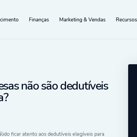
scimento
Finanças
Marketing & Vendas
Recurso
esas não são dedutíveis
a?
lido ficar atento aos dedutíveis elegíveis para