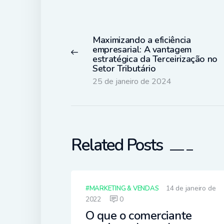
Navegação
de
Maximizando a eficiência
Post
Previous
empresarial: A vantagem
post:
estratégica da Terceirização no
Setor Tributário
25 de janeiro de 2024
Related Posts
14 de janeiro de
MARKETING & VENDAS
2022
0
O que o comerciante