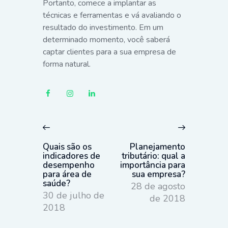
Portanto, comece a implantar as
técnicas e ferramentas e vá avaliando o
resultado do investimento. Em um
determinado momento, você saberá
captar clientes para a sua empresa de
forma natural.
Navegação
de
Previous
Next
Post
post:
post:
Quais são os
Planejamento
indicadores de
tributário: qual a
desempenho
importância para
para área de
sua empresa?
saúde?
28 de agosto
30 de julho de
de 2018
2018