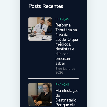
Posts Recentes
FINANÇAS
Reforma
Tributária na
área da
saúde: O que
médicos,
dentistas e
clínicas
precisam
saber
8 de julho de
2026
FINANÇAS
Manifestação
do
Destinatário:
Por que ela