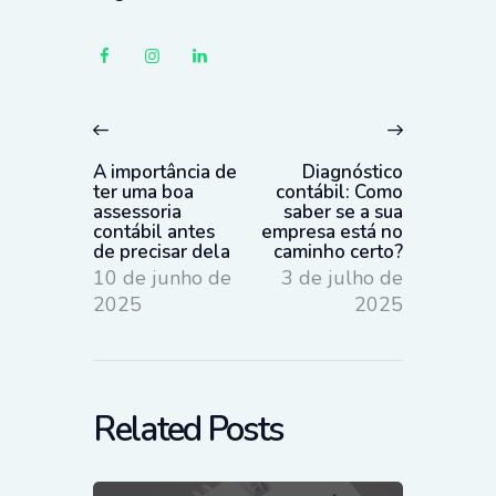
Navegação
de
Previous
Next
Post
post:
post:
A importância de
Diagnóstico
ter uma boa
contábil: Como
assessoria
saber se a sua
contábil antes
empresa está no
de precisar dela
caminho certo?
10 de junho de
3 de julho de
2025
2025
Related Posts