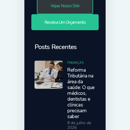
Vejas Nosso Site
Receba Um Orçamento
Posts Recentes
FINANÇAS
Reforma
Tributária na
área da
saúde: O que
médicos,
dentistas e
clínicas
precisam
saber
8 de julho de
2026