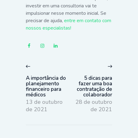
investir em uma consultoria vai te
impulsionar nesse momento inicial. Se
precisar de ajuda,
entre em contato com
nossos especialistas!
Navegação
de
Previous
Next
Post
post:
post:
A importância do
5 dicas para
planejamento
fazer uma boa
financeiro para
contratação de
médicos
colaborador
13 de outubro
28 de outubro
de 2021
de 2021