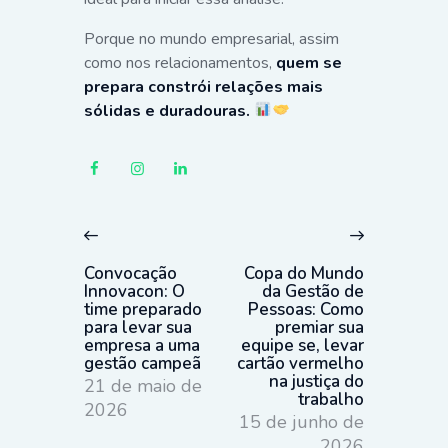
Porque no mundo empresarial, assim
como nos relacionamentos,
quem se
prepara constrói relações mais
sólidas e duradouras.
Navegação
de
Previous
Next
Post
post:
post:
Convocação
Copa do Mundo
Innovacon: O
da Gestão de
time preparado
Pessoas: Como
para levar sua
premiar sua
empresa a uma
equipe se, levar
gestão campeã
cartão vermelho
na justiça do
21 de maio de
trabalho
2026
15 de junho de
2026