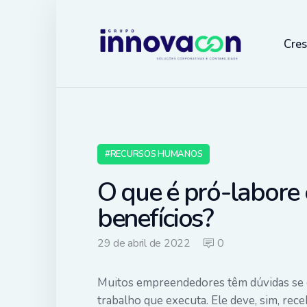
Cre
RECURSOS HUMANOS
O que é pró-labore 
benefícios?
29 de abril de 2022
0
Muitos empreendedores têm dúvidas se o
trabalho que executa. Ele deve, sim, rec