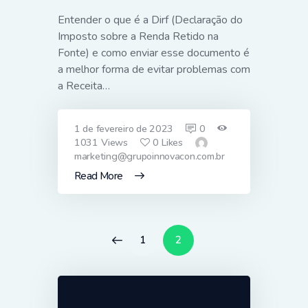
Entender o que é a Dirf (Declaração do
Imposto sobre a Renda Retido na
Fonte) e como enviar esse documento é
a melhor forma de evitar problemas com
a Receita…
1 de fevereiro de 2023
0
1031
Views
0
Likes
marketing@grupoinnovacon.com.br
Read More
Paginação
<
PAGE
1
PAGE
2
de
posts