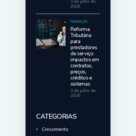
3 de julho de
2026
FINANÇAS
Reforma
Tributária
para
prestadores
de serviço:
impactos em
contratos,
preços,
créditos e
sistemas
3 de julho de
2026
CATEGORIAS
Crescimento